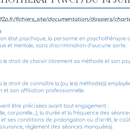
HOTHERAPY (WCP) DU 14 JUI
.ff2p.fr/fichiers_site/documentation/dossiers/char
t
n état psychique, la personne en psychothérapie a dr
que et mentale, sans discrimination d’aucune sorte.
le droit de choisir librement sa méthode et son ps
e droit de connaître la (ou les) méthode(s) employée
 et son affiliation professionnelle.
ivent être précisées avant tout engagement :
le, corporelle…), la durée et la fréquence des séance
t ses conditions de prolongation ou d’arrêt, le coût
’assurance, règlement des séances manquées).