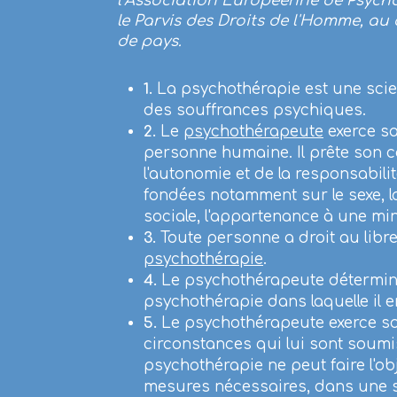
l’Association Européenne de Psychot
le Parvis des Droits de l'Homme, a
de pays.
1.
La psychothérapie est une scie
des souffrances psychiques.
2.
Le
psychothérapeute
exerce sa 
personne humaine. Il prête son co
l'autonomie et de la responsabili
fondées notamment sur le sexe, la r
sociale, l'appartenance à une mino
3.
Toute personne a droit au libr
psychothérapie
.
4.
Le psychothérapeute détermine 
psychothérapie dans laquelle il en
5.
Le psychothérapeute exerce son
circonstances qui lui sont soumis
psychothérapie ne peut faire l'ob
mesures nécessaires, dans une so