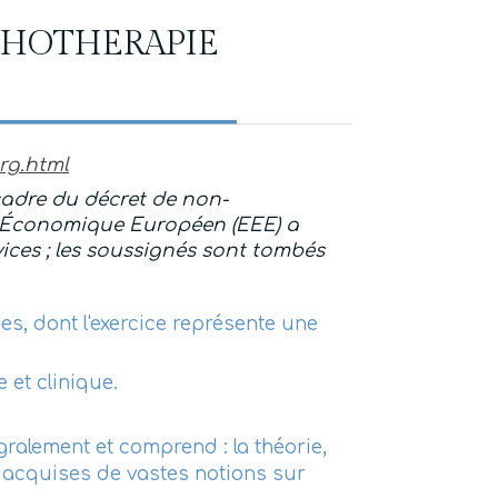
YCHOTHERAPIE
rg.html
 cadre du décret de non-
e Économique Européen (EEE) a
rvices ; les soussignés sont tombés
s, dont l'exercice représente une
 et clinique.
alement et comprend : la théorie,
t acquises de vastes notions sur