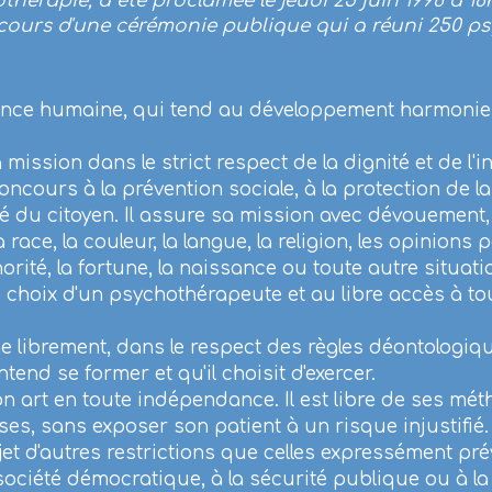
hérapie, a été proclamée le jeudi 25 juin 1998 à 18
u cours d'une cérémonie publique qui a réuni 250 p
nce humaine, qui tend au développement harmonieu
mission dans le strict respect de la dignité et de l'i
ncours à la prévention sociale, à la protection de l
té du citoyen. Il assure sa mission avec dévouement, 
ace, la couleur, la langue, la religion, les opinions p
rité, la fortune, la naissance ou toute autre situati
e choix d'un psychothérapeute et au libre accès à 
librement, dans le respect des règles déontologiqu
tend se former et qu'il choisit d'exercer.
 art en toute indépendance. Il est libre de ses mét
es, sans exposer son patient à un risque injustifié.
jet d'autres restrictions que celles expressément pré
ciété démocratique, à la sécurité publique ou à la p