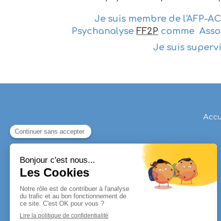
Je suis membre de l'AFP-AC
Psychanalyse
FF2P
comme Associ
Je suis superv
Accu