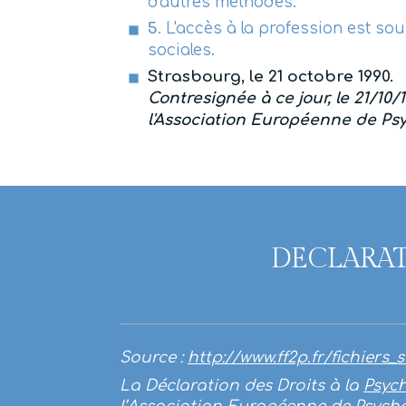
d'autres méthodes.
5
. L'accès à la profession est s
sociales.
Strasbourg, le 21 octobre 1990.
Contresignée à ce jour, le 21/10
l'Association Européenne de Ps
DECLARAT
Source :
http://www.ff2p.fr/fichiers
La Déclaration des Droits à la
Psyc